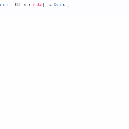
alue
:
$this
-
>
_data
[
]
=
$value
;