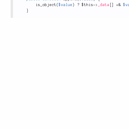
is_object
(
$value
)
?
$this
-
>
_data
[
]
=
&
$v
}